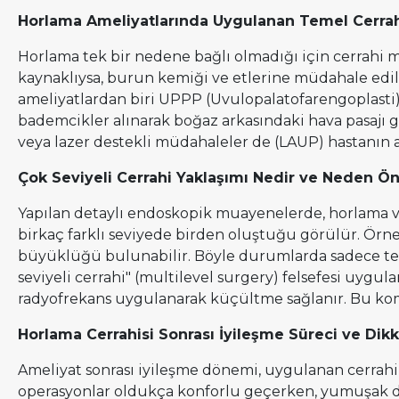
Horlama Ameliyatlarında Uygulanan Temel Cerrah
Horlama tek bir nedene bağlı olmadığı için cerrahi mü
kaynaklıysa, burun kemiği ve etlerine müdahale edil
ameliyatlardan biri UPPP (Uvulopalatofarengoplasti
bademcikler alınarak boğaz arkasındaki hava pasajı 
veya lazer destekli müdahaleler de (LAUP) hastanın a
Çok Seviyeli Cerrahi Yaklaşımı Nedir ve Neden Ö
Yapılan detaylı endoskopik muayenelerde, horlama v
birkaç farklı seviyede birden oluştuğu görülür. Ör
büyüklüğü bulunabilir. Böyle durumlarda sadece tek
seviyeli cerrahi" (multilevel surgery) felsefesi uygu
radyofrekans uygulanarak küçültme sağlanır. Bu komb
Horlama Cerrahisi Sonrası İyileşme Süreci ve Dik
Ameliyat sonrası iyileşme dönemi, uygulanan cerrahi
operasyonlar oldukça konforlu geçerken, yumuşak da