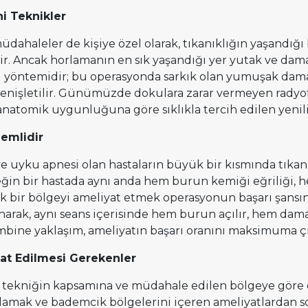
i Teknikler
dahaleler de kişiye özel olarak, tıkanıklığın yaşandığı
ir. Ancak horlamanın en sık yaşandığı yer yutak ve dam
) yöntemidir; bu operasyonda sarkık olan yumuşak dama
genişletilir. Günümüzde dokulara zarar vermeyen radyofr
natomik uygunluğuna göre sıklıkla tercih edilen yenilik
nemlidir
e uyku apnesi olan hastaların büyük bir kısmında tıka
neğin bir hastada aynı anda hem burun kemiği eğriliği,
 bir bölgeyi ameliyat etmek operasyonun başarı şansı
lanarak, aynı seans içerisinde hem burun açılır, hem da
ine yaklaşım, ameliyatın başarı oranını maksimuma çıkar
kat Edilmesi Gerekenler
 tekniğin kapsamına ve müdahale edilen bölgeye göre d
mak ve bademcik bölgelerini içeren ameliyatlardan son