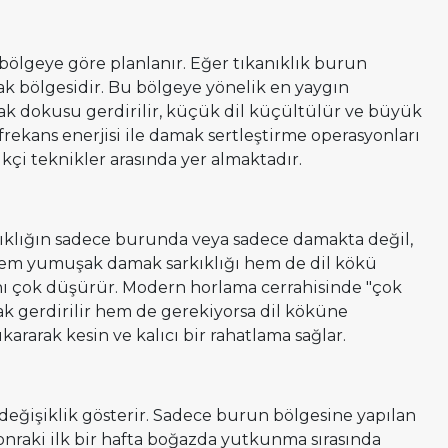
 bölgeye göre planlanır. Eğer tıkanıklık burun
ak bölgesidir. Bu bölgeye yönelik en yaygın
k dokusu gerdirilir, küçük dil küçültülür ve büyük
ekans enerjisi ile damak sertleştirme operasyonları
çi teknikler arasında yer almaktadır.
nıklığın sadece burunda veya sadece damakta değil,
 hem yumuşak damak sarkıklığı hem de dil kökü
nı çok düşürür. Modern horlama cerrahisinde "çok
mak gerdirilir hem de gerekiyorsa dil köküne
arak kesin ve kalıcı bir rahatlama sağlar.
eğişiklik gösterir. Sadece burun bölgesine yapılan
raki ilk bir hafta boğazda yutkunma sırasında