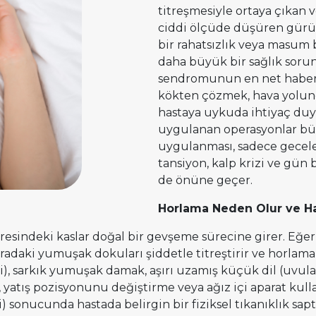
titreşmesiyle ortaya çıkan 
ciddi ölçüde düşüren gürült
bir rahatsızlık veya masum b
daha büyük bir sağlık sor
sendromunun en net habercis
kökten çözmek, hava yolund
hastaya uykuda ihtiyaç duy
uygulanan operasyonlar bü
uygulanması, sadece gecele
tansiyon, kalp krizi ve gün
de önüne geçer.
Horlama Neden Olur ve Ha
sindeki kaslar doğal bir gevşeme sürecine girer. Eğer
adaki yumuşak dokuları şiddetle titreştirir ve horlama
si), sarkık yumuşak damak, aşırı uzamış küçük dil (uv
, yatış pozisyonunu değiştirme veya ağız içi aparat ku
) sonucunda hastada belirgin bir fiziksel tıkanıklık sa