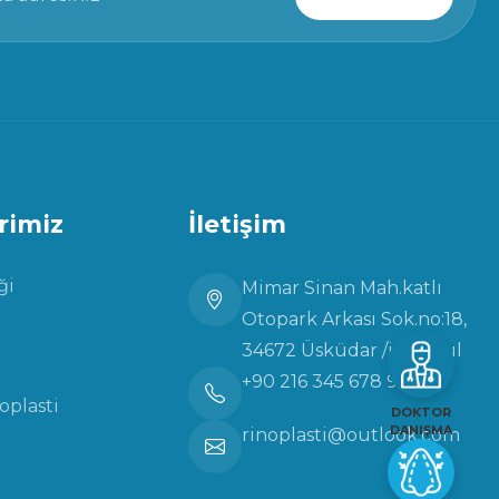
rimiz
İletişim
ği
Mimar Sinan Mah.katlı
Otopark Arkası Sok.no:18,
34672 Üsküdar /istanbul
+90 216 345 678 9101
oplasti
DOKTOR
DANIŞMA
rinoplasti@outlook.com