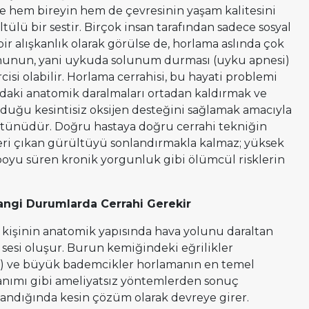
ve hem bireyin hem de çevresinin yaşam kalitesini
ülü bir sestir. Birçok insan tarafından sadece sosyal
ir alışkanlık olarak görülse de, horlama aslında çok
ununun, yani uykuda solunum durması (uyku apnesi)
i olabilir. Horlama cerrahisi, bu hayati problemi
aki anatomik daralmaları ortadan kaldırmak ve
duğu kesintisiz oksijen desteğini sağlamak amacıyla
tünüdür. Doğru hastaya doğru cerrahi tekniğin
ri çıkan gürültüyü sonlandırmakla kalmaz; yüksek
 boyu süren kronik yorgunluk gibi ölümcül risklerin
ngi Durumlarda Cerrahi Gerekir
 kişinin anatomik yapısında hava yolunu daraltan
 sesi oluşur. Burun kemiğindeki eğrilikler
ula) ve büyük bademcikler horlamanın en temel
llanımı gibi ameliyatsız yöntemlerden sonuç
ptandığında kesin çözüm olarak devreye girer.