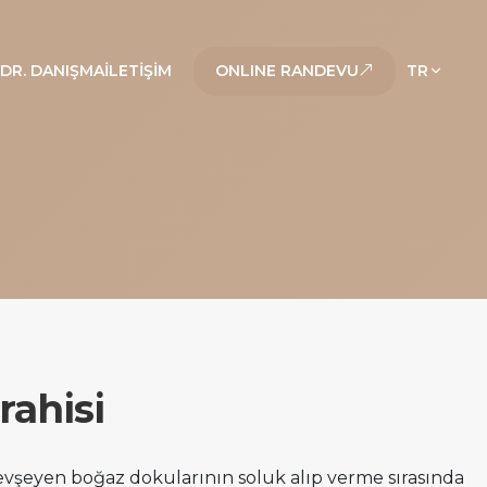
DR. DANIŞMA
İLETIŞIM
ONLINE RANDEVU
TR
rahisi
vşeyen boğaz dokularının soluk alıp verme sırasında