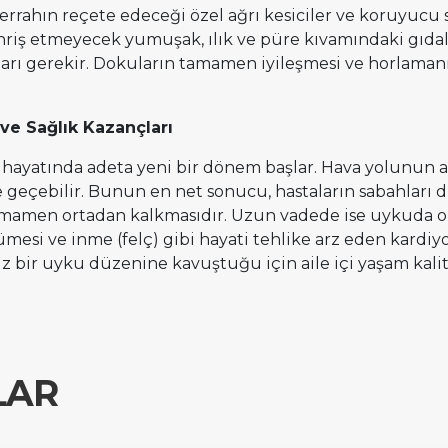
cerrahın reçete edeceği özel ağrı kesiciler ve koruyucu s
hriş etmeyecek yumuşak, ılık ve püre kıvamındaki gıdalar
ları gerekir. Dokuların tamamen iyileşmesi ve horlamanı
ve Sağlık Kazançları
n hayatında adeta yeni bir dönem başlar. Hava yolunun aç
e geçebilir. Bunun en net sonucu, hastaların sabahları d
tamamen ortadan kalkmasıdır. Uzun vadede ise uykuda oks
mesi ve inme (felç) gibi hayati tehlike arz eden kardiyo
isiz bir uyku düzenine kavuştuğu için aile içi yaşam kali
LAR