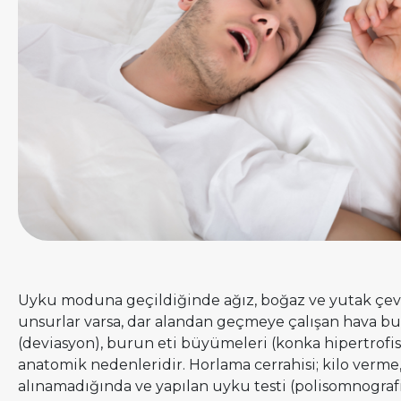
Uyku moduna geçildiğinde ağız, boğaz ve yutak çevre
unsurlar varsa, dar alandan geçmeye çalışan hava bur
(deviasyon), burun eti büyümeleri (konka hipertrofi
anatomik nedenleridir. Horlama cerrahisi; kilo verme
alınamadığında ve yapılan uyku testi (polisomnografi